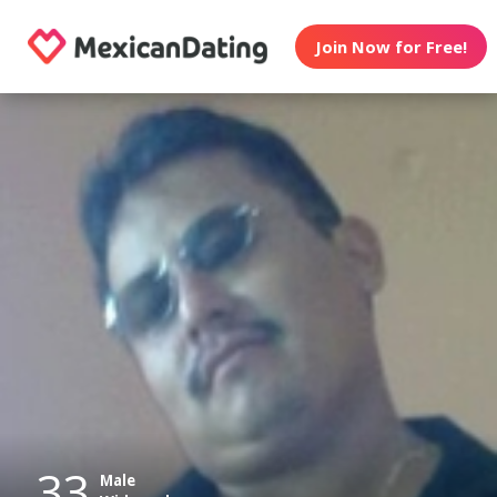
Join Now for Free!
33
Male